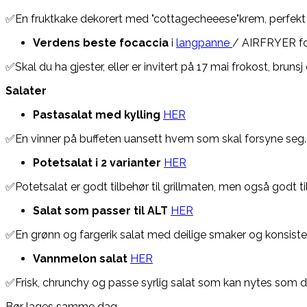
✅En fruktkake dekorert med "cottagecheeese"krem, perfekt 
Verdens beste focaccia
i
langpanne
/ AIRFRYER f
✅Skal du ha gjester, eller er invitert på 17 mai frokost, bruns
Salater
Pastasalat med kylling
HER
✅En vinner på buffeten uansett hvem som skal forsyne seg. 
Potetsalat i 2 varianter
HER
✅Potetsalat er godt tilbehør til grillmaten, men også godt t
Salat som passer til ALT
HER
✅En grønn og fargerik salat med deilige smaker og konsist
Vannmelon salat
HER
✅Frisk, chrunchy og passe syrlig salat som kan nytes som den 
Bør lages samme dag.