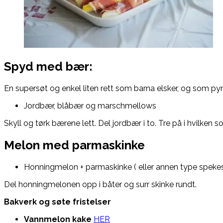
Spyd med bær:
En supersøt og enkel liten rett som barna elsker, og som pyn
Jordbær, blåbær og marschmellows
Skyll og tørk bærene lett. Del jordbær i to. Tre på i hvilken 
Melon med parmaskinke
Honningmelon + parmaskinke ( eller annen type spekes
Del honningmelonen opp i båter og surr skinke rundt.
Bakverk og søte fristelser
Vannmelon kake
HER