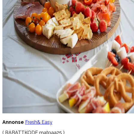
Annonse
Fresh& Easy
( RABATTKODE matpaa25 )