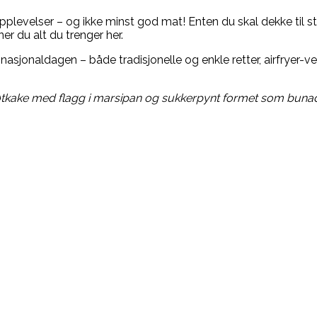
opplevelser – og ikke minst god mat! Enten du skal dekke til 
er du alt du trenger her.
sjonaldagen – både tradisjonelle og enkle retter, airfryer-ven
bløtkake med flagg i marsipan og sukkerpynt formet som bunad