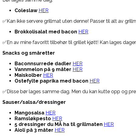
Coleslaw
HER
✅Kan ikke servere grillmat uten denne! Passer til alt av grill
Brokkolisalat med bacon
HER
✅En av mine favoritt tilbehør til grillet kjøtt! Kan lages da
Snacks og småretter
Baconnsurrede dadler
HER
Vannmelon på 9 måter
HER
Maiskolber
HER
Ostefylte paprika med bacon
HER
✅Disse bør lages samme dag. Men du kan kutte opp og prep
Sauser/salsa/dressinger
Mangosalsa
HER
Ramsløkpesto
HER
5 dressinger du MÅ ha til grillmaten
HER
Aioli på 3 måter
HER