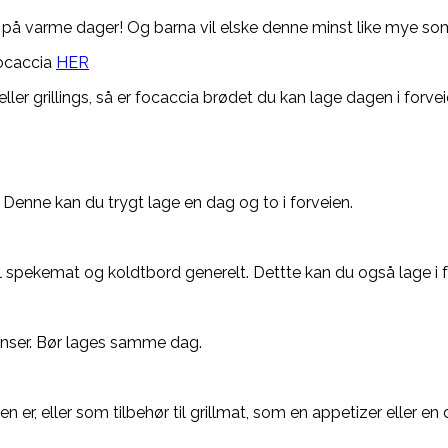
på varme dager! Og barna vil elske denne minst like mye so
ocaccia
HER
j eller grillings, så er focaccia brødet du kan lage dagen i for
Denne kan du trygt lage en dag og to i forveien.
il spekemat og koldtbord generelt. Dettte kan du også lage i f
enser. Bør lages samme dag.
er, eller som tilbehør til grillmat, som en appetizer eller en 