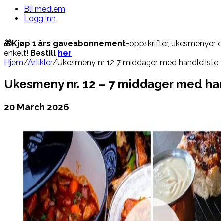
Bli medlem
Logg inn
🎁Kjøp 1 års gaveabonnement-
oppskrifter, ukesmenyer
enkelt!
Bestill
her
Hjem
/
Artikler
/
Ukesmeny nr 12 7 middager med handleliste
Ukesmeny nr. 12 – 7 middager med ha
20 March 2026