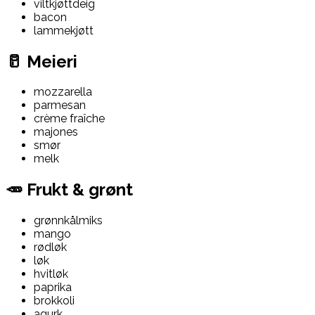
viltkjøttdeig
bacon
lammekjøtt
🥛 Meieri
mozzarella
parmesan
crème fraîche
majones
smør
melk
🥕 Frukt & grønt
grønnkålmiks
mango
rødløk
løk
hvitløk
paprika
brokkoli
agurk