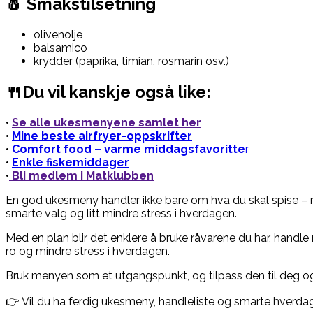
🧂 Smakstilsetning
olivenolje
balsamico
krydder (paprika, timian, rosmarin osv.)
🍴Du vil kanskje også like:
•
Se alle ukesmenyene samlet her
•
Mine beste airfryer-oppskrifter
•
Comfort food – varme middagsfavoritte
r
•
Enkle fiskemiddager
•
Bli medlem i Matklubben
En god ukesmeny handler ikke bare om hva du skal spise – 
smarte valg og litt mindre stress i hverdagen.
Med en plan blir det enklere å bruke råvarene du har, handle
ro og mindre stress i hverdagen.
Bruk menyen som et utgangspunkt, og tilpass den til deg o
👉 Vil du ha ferdig ukesmeny, handleliste og smarte hverda