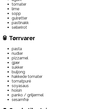
tomater
lime
sopp
gulrøtter
pastinakk
sellerirot
🥫 Tørrvarer
pasta
nudler
pizzamel
gjær
sukker
buljong
hakkede tomater
tomatpuré
soyasaus
hoisin
panko / griljermel
sesamfrø