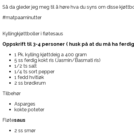
Så da gleder jeg meg til å høre hva du syns om disse kjøttbo
#matpaaminutter
Kyllingkjøttboller i fløtesaus
Oppskrift til 3-4 personer ( husk på at du må ha ferdig 
1 Pk. kylling kjøttdeig a 400 gram
5 ss ferdig kokt ris (Jasmin/Basmati ris)
1/2 ts salt
1/4 ts sort pepper
1 fedd hvitløk
2 ss brødkrum
Tilbehør
Asparges
kokte poteter
Fløte
saus
2 ss smør