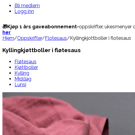
Bli medlem
Logg inn
🎁Kjøp 1 års gaveabonnement-
oppskrifter, ukesmenyer 
her
Hjem
/
Oppskrifter
/
Flotesaus
/
Kyllingkjottboller i flotesaus
Kyllingkjøttboller i fløtesaus
Fløtesaus
Kjøttboller
Kylling
Middag
Lunsj