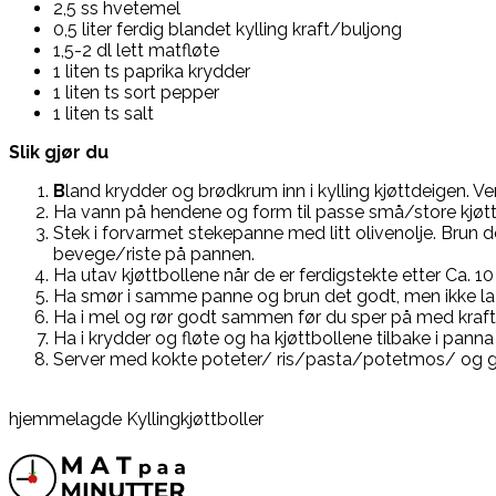
2,5 ss hvetemel
0,5 liter ferdig blandet kylling kraft/buljong
1,5-2 dl lett matfløte
1 liten ts paprika krydder
1 liten ts sort pepper
1 liten ts salt
Slik gjør du
B
land krydder og brødkrum inn i kylling kjøttdeigen. Vend 
Ha vann på hendene og form til passe små/store kjøttbol
Stek i forvarmet stekepanne med litt olivenolje. Brun 
bevege/riste på pannen.
Ha utav kjøttbollene når de er ferdigstekte etter Ca. 10
Ha smør i samme panne og brun det godt, men ikke la 
Ha i mel og rør godt sammen før du sper på med kraft
Ha i krydder og fløte og ha kjøttbollene tilbake i pa
Server med kokte poteter/ ris/pasta/potetmos/ og g
hjemmelagde Kyllingkjøttboller