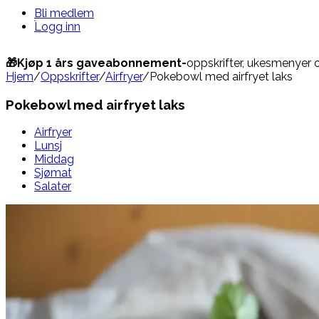
Bli medlem
Logg inn
🎁Kjøp 1 års gaveabonnement-
oppskrifter, ukesmenyer 
Hjem
/
Oppskrifter
/
Airfryer
/
Pokebowl med airfryet laks
Pokebowl med airfryet laks
Airfryer
Lunsj
Middag
Sjømat
Salater