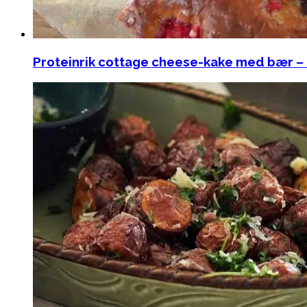
Proteinrik cottage cheese-kake med bær – l