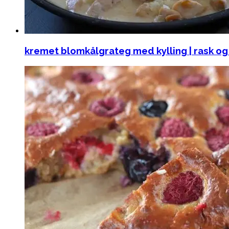
kremet blomkålgrateg med kylling | rask o