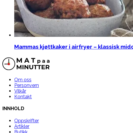
Mammas kjøttkaker i airfryer – klassisk mi
Om oss
Personvern
Vilkår
Kontakt
INNHOLD
Oppskrifter
Artikler
Butikk