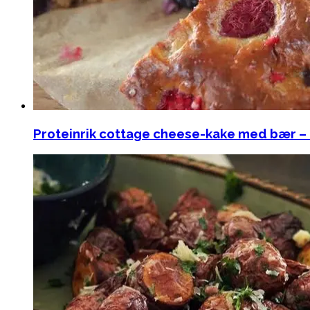
Proteinrik cottage cheese-kake med bær – l