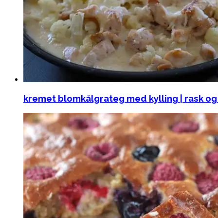
kremet blomkålgrateg med kylling | rask o