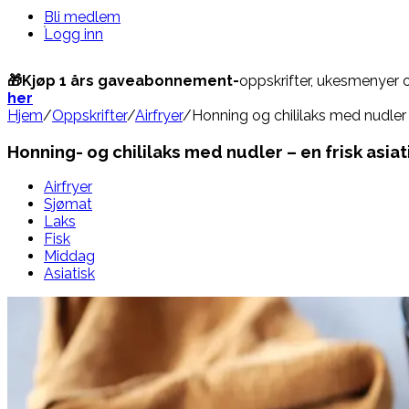
Bli medlem
Logg inn
🎁Kjøp 1 års gaveabonnement-
oppskrifter, ukesmenyer 
her
Hjem
/
Oppskrifter
/
Airfryer
/
Honning og chililaks med nudler en 
Honning- og chililaks med nudler – en frisk asiatis
Airfryer
Sjømat
Laks
Fisk
Middag
Asiatisk