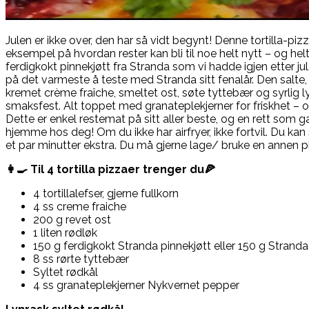
Julen er ikke over, den har så vidt begynt! Denne tortilla-pi
eksempel på hvordan rester kan bli til noe helt nytt – og he
ferdigkokt pinnekjøtt fra Stranda som vi hadde igjen etter jul
på det varmeste å teste med Stranda sitt fenalår. Den salt
kremet crème fraîche, smeltet ost, søte tyttebær og syrlig ly
smaksfest. Alt toppet med granateplekjerner for friskhet – og 
Dette er enkel restemat på sitt aller beste, og en rett som gar
hjemme hos deg! Om du ikke har airfryer, ikke fortvil. Du kan
et par minutter ekstra. Du må gjerne lage/ bruke en annen 
👩‍🍳 Til 4 tortilla pizzaer trenger du🍕
4 tortillalefser, gjerne fullkorn
4 ss creme fraiche
200 g revet ost
1 liten rødløk
150 g ferdigkokt Stranda pinnekjøtt eller 150 g Stranda
8 ss rørte tyttebær
Syltet rødkål
4 ss granateplekjerner Nykvernet pepper