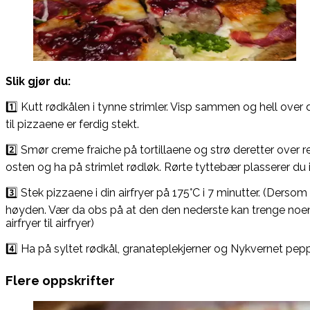
Slik gjør du:
1️⃣ Kutt rødkålen i tynne strimler. Visp sammen og hell over 
til pizzaene er ferdig stekt.
2️⃣ Smør creme fraiche på tortillaene og strø deretter over r
osten og ha på strimlet rødløk. Rørte tyttebær plasserer du 
3️⃣ Stek pizzaene i din airfryer på 175°C i 7 minutter. (Dersom 
høyden. Vær da obs på at den den nederste kan trenge noen e
airfryer til airfryer)
4️⃣ Ha på syltet rødkål, granateplekjerner og Nykvernet peppe
Flere oppskrifter