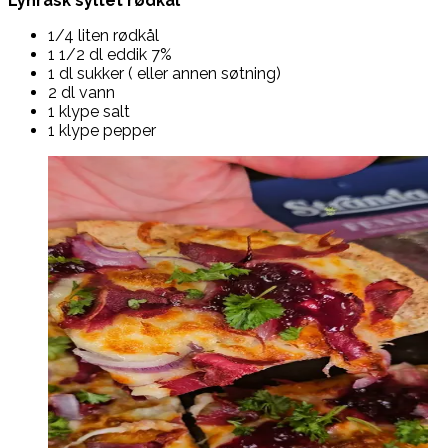
Lynrask syltet rødkål
1/4 liten rødkål
1 1/2 dl eddik 7%
1 dl sukker ( eller annen søtning)
2 dl vann
1 klype salt
1 klype pepper