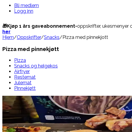
Bli medlem
Logg inn
🎁Kjøp 1 års gaveabonnement-
oppskrifter, ukesmenyer 
her
Hjem
/
Oppskrifter
/
Snacks
/
Pizza med pinnekjott
Pizza med pinnekjøtt
Pizza
Snacks og helgekos
Airfryer
Restemat
Julemat
Pinnekjøtt