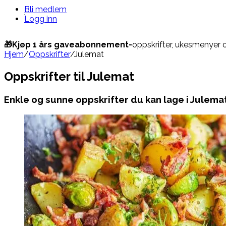
Bli medlem
Logg inn
🎁Kjøp 1 års gaveabonnement-
oppskrifter, ukesmenyer 
Hjem
/
Oppskrifter
/
Julemat
Oppskrifter til Julemat
Enkle og sunne oppskrifter du kan lage i Julema