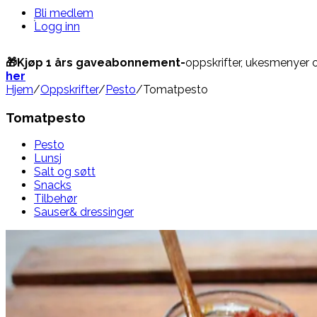
Bli medlem
Logg inn
🎁Kjøp 1 års gaveabonnement-
oppskrifter, ukesmenyer 
her
Hjem
/
Oppskrifter
/
Pesto
/
Tomatpesto
Tomatpesto
Pesto
Lunsj
Salt og søtt
Snacks
Tilbehør
Sauser& dressinger