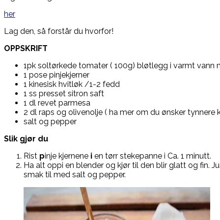
her
Lag den, så forstår du hvorfor!
OPPSKRIFT
1pk soltørkede tomater ( 100g) bløtlegg i varmt vann m
1 pose pinjekjerner
1 kinesisk hvitløk /1-2 fedd
1 ss presset sitron saft
1 dl revet parmesa
2 dl raps og olivenolje ( ha mer om du ønsker tynnere 
salt og pepper
Slik gjør du
Rist
p
inje kjernene
i
en tørr stekepanne i Ca. 1 minutt.
Ha alt oppi en blender og kjør til den blir glatt og fin. J
smak til med salt og pepper.