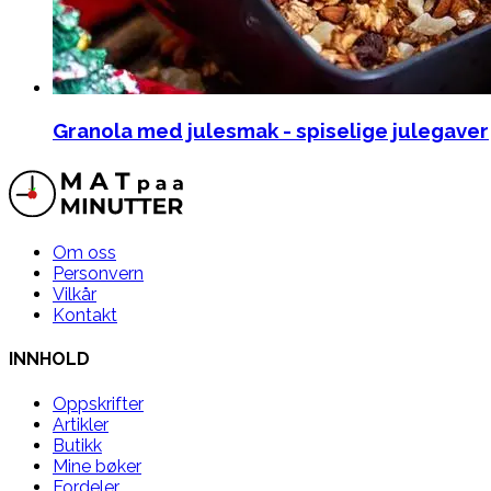
Granola med julesmak - spiselige julegaver
Om oss
Personvern
Vilkår
Kontakt
INNHOLD
Oppskrifter
Artikler
Butikk
Mine bøker
Fordeler