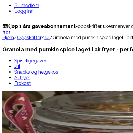
Bli medlem
Logg inn
🎁Kjøp 1 års gaveabonnement-
oppskrifter, ukesmenyer 
her
Hjem
/
Oppskrifter
/
Jul
/
Granola med pumkin spice laget i airf
Granola med pumkin spice laget i airfryer - perf
Spiseligegaver
Jul
Snacks og helgekos
Airfryer
Frokost