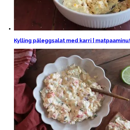
Kylling påleggsalat med karri | matpaaminu