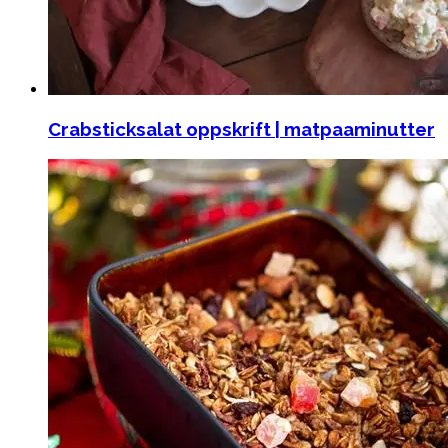
Crabsticksalat oppskrift | matpaaminutter