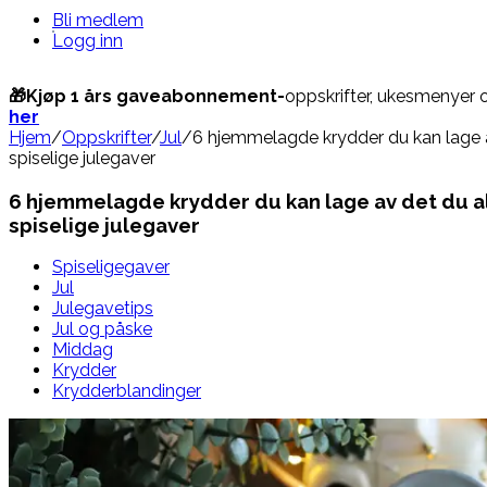
Bli medlem
Logg inn
🎁Kjøp 1 års gaveabonnement-
oppskrifter, ukesmenyer 
her
Hjem
/
Oppskrifter
/
Jul
/
6 hjemmelagde krydder du kan lage a
spiselige julegaver
6 hjemmelagde krydder du kan lage av det du a
spiselige julegaver
Spiseligegaver
Jul
Julegavetips
Jul og påske
Middag
Krydder
Krydderblandinger