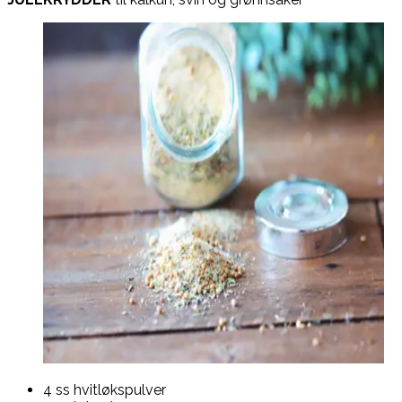
4 ss hvitløkspulver