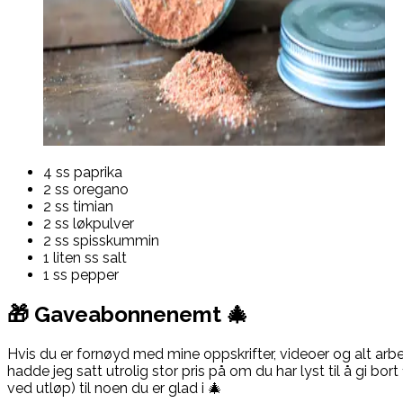
4 ss paprika
2 ss oregano
2 ss timian
2 ss løkpulver
2 ss spisskummin
1 liten ss salt
1 ss pepper
🎁
Gaveabonnenemt 🎄
Hvis du er fornøyd med mine oppskrifter, videoer og alt arbe
hadde jeg satt utrolig stor pris på om du har lyst til å gi bo
ved utløp) til noen du er glad i 🎄