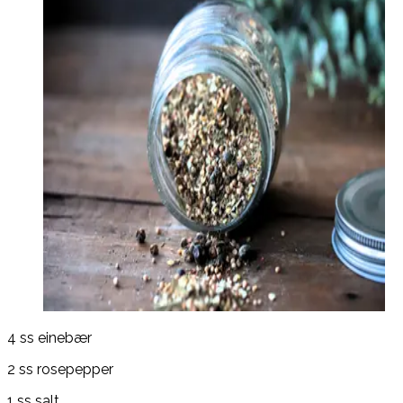
4 ss einebær
2 ss rosepepper
1 ss salt