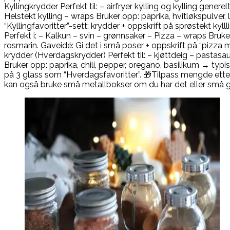
Kyllingkrydder Perfekt til: – airfryer kylling og kylling genere
Helstekt kylling – wraps Bruker opp: paprika, hvitløkspulver,
“Kyllingfavoritter”-sett: krydder + oppskrift på sprøstekt kyllli
Perfekt i: – Kalkun – svin – grønnsaker – Pizza – wraps Bruk
rosmarin. Gaveidé: Gi det i små poser + oppskrift på “pizza m
krydder (Hverdagskrydder) Perfekt til: – kjøttdeig – pastasaus 
Bruker opp: paprika, chili, pepper, oregano, basilikum → typi
på 3 glass som “Hverdagsfavoritter”. 🎁Tilpass mengde etter
kan også bruke små metallbokser om du har det eller små gav