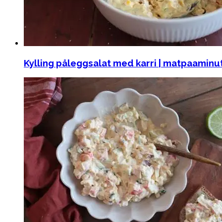
Kylling påleggsalat med karri | matpaaminu