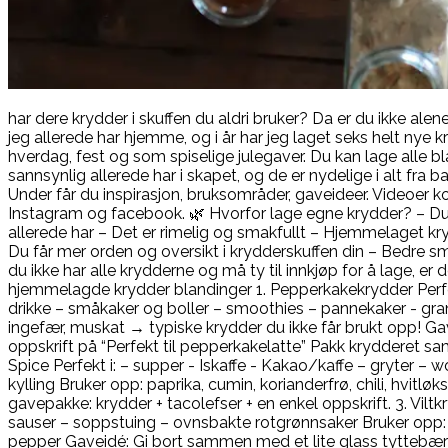
har dere krydder i skuffen du aldri bruker? Da er du ikke ale
jeg allerede har hjemme, og i år har jeg laget seks helt nye 
hverdag, fest og som spiselige julegaver. Du kan lage alle
sannsynlig allerede har i skapet, og de er nydelige i alt fra ba
Under får du inspirasjon, bruksområder, gaveideer. Videoer 
Instagram og facebook. 🌿 Hvorfor lage egne krydder? – Du
allerede har – Det er rimelig og smakfullt – Hjemmelaget kry
Du får mer orden og oversikt i krydderskuffen din – Bedre
du ikke har alle krydderne og må ty til innkjøp for å lage, er 
hjemmelagde krydder blandinger 1. Pepperkakekrydder Perfek
drikke – småkaker og boller – smoothies – pannekaker - grano
ingefær, muskat → typiske krydder du ikke får brukt opp! Gav
oppskrift på “Perfekt til pepperkakelatte” Pakk krydderet
Spice Perfekt i: – supper - Iskaffe - Kakao/kaffe – gryter – w
kylling Bruker opp: paprika, cumin, korianderfrø, chili, hvitl
gavepakke: krydder + tacolefser + en enkel oppskrift. 3. Viltkryd
sauser – soppstuing – ovnsbakte rotgrønnsaker Bruker opp: 
pepper Gaveidé: Gi bort sammen med et lite glass tyttebærs