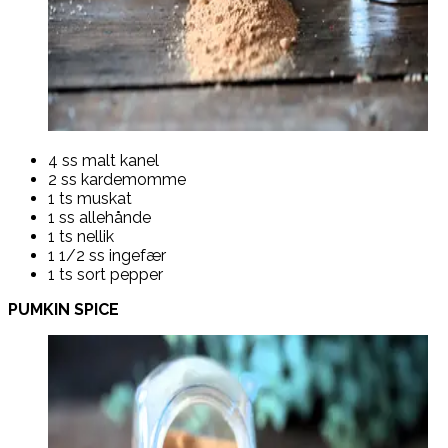
4 ss malt kanel
2 ss kardemomme
1 ts muskat
1 ss allehånde
1 ts nellik
1 1/2 ss ingefær
1 ts sort pepper
PUMKIN SPICE