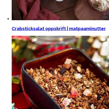
Crabsticksalat oppskrift | matpaaminutter