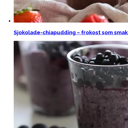
Sjokolade-chiapudding – frokost som smak