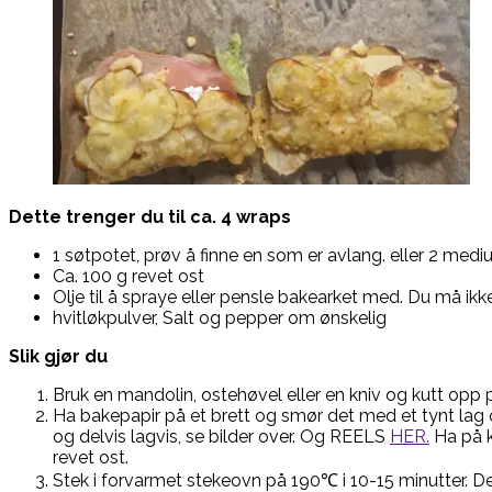
Dette trenger du
til ca. 4 wraps
1 søtpotet, prøv å finne en som er avlang. eller 2 med
Ca. 100 g revet ost
Olje til å spraye eller pensle bakearket med. Du må ik
hvitløkpulver, Salt og pepper om ønskelig
Slik gjør du
Bruk en mandolin, ostehøvel eller en kniv og kutt opp p
Ha bakepapir på et brett og smør det med et tynt lag ol
og delvis lagvis, se bilder over. Og REELS
HER.
Ha på k
revet ost.
Stek i forvarmet stekeovn på 190℃ i 10-15 minutter. De 