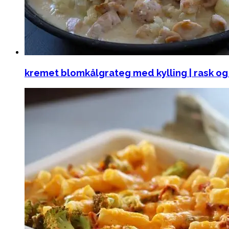
kremet blomkålgrateg med kylling | rask o