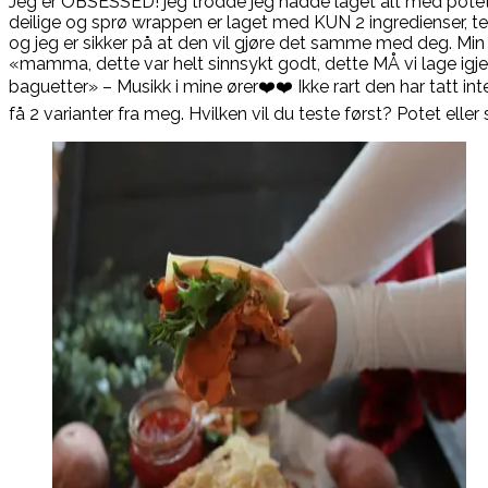
Jeg er OBSESSED! jeg trodde jeg hadde laget alt med pote
deilige og sprø wrappen er laget med KUN 2 ingredienser,
og jeg er sikker på at den vil gjøre det samme med deg. Min k
«mamma, dette var helt sinnsykt godt, dette MÅ vi lage igj
baguetter» – Musikk i mine ører❤️❤️ Ikke rart den har tatt in
få 2 varianter fra meg. Hvilken vil du teste først? Potet elle