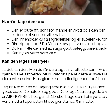
Hvorfor lage denne🌯
Den er glutenfri, som for mange er viktig og siden den 
er denne et sunnere alternativ.
Den inneholder kun 2 ingredienser og er superenkel for
Rimelig og godt! Du får ca. 4 wraps av 1 søtotet og 2 a
Du kan fylle de med all slags godt pålegg, bare å bruk
Kan nytes varm som kald
Kan den lages i airfryer?
Ja det kan den. Men du får bare laget 1-2, alt ettersom. Er d
gjerne bruke airfryeren. MEN…vær obs på at dette er svært l
elementene dine. Bruk gjerne en rist eller lignende for å hold
Jeg bruker ovnen og lager gjerne 6-8 stk. Du kan fryse dem
kjøleskapet. De holder seg godt. De er også utrolig gode å 
er AIRFRYEREN helt genial å bruke! Lage dem i airfryer, ste
vent med å ta på osten til det gjenstår ca. 5 minutter.