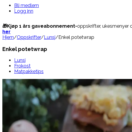
Bli medlem
Logg inn
🎁Kjøp 1 års gaveabonnement-
oppskrifter, ukesmenyer 
her
Hjem
/
Oppskrifter
/
Lunsj
/
Enkel potetwrap
Enkel potetwrap
Lunsj
Frokost
Matpakketips