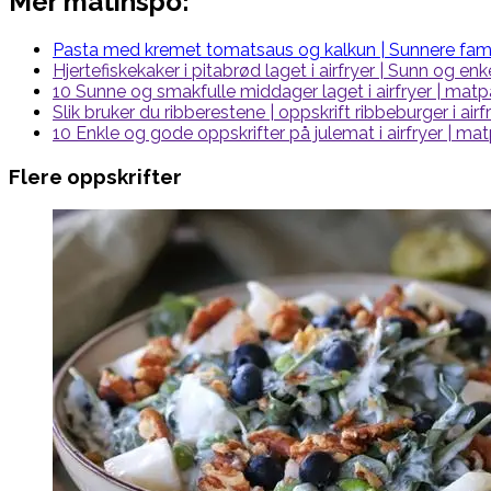
Mer matinspo:
Pasta med kremet tomatsaus og kalkun | Sunnere fami
Hjertefiskekaker i pitabrød laget i airfryer | Sunn og e
10 Sunne og smakfulle middager laget i airfryer | mat
Slik bruker du ribberestene | oppskrift ribbeburger i airf
10 Enkle og gode oppskrifter på julemat i airfryer | m
Flere oppskrifter