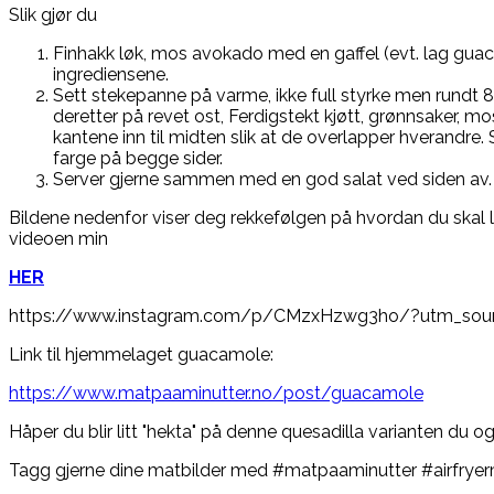
Slik gjør du
Finhakk løk, mos avokado med en gaffel (evt. lag gua
ingrediensene.
Sett stekepanne på varme, ikke full styrke men rundt 8
deretter på revet ost, Ferdigstekt kjøtt, grønnsaker,
kantene inn til midten slik at de overlapper hverandre. S
farge på begge sider.
Server gjerne sammen med en god salat ved siden av.
Bildene nedenfor viser deg rekkefølgen på hvordan du skal la
videoen min
HER
https://www.instagram.com/p/CMzxHzwg3ho/?utm_sour
Link til hjemmelaget guacamole:
https://www.matpaaminutter.no/post/guacamole
Håper du blir litt "hekta" på denne quesadilla varianten du o
Tagg gjerne dine matbilder med #matpaaminutter #airfrye