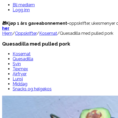
Bli medlem
Logg inn
🎁Kjøp 1 års gaveabonnement-
oppskrifter, ukesmenyer 
her
Hjem
/
Oppskrifter
/
Kosemat
/
Quesadilla med pulled pork
Quesadilla med pulled pork
Kosemat
Quesadilla
Svin
Texmex
Airfryer
Lunsj
Middag
Snacks og helgekos