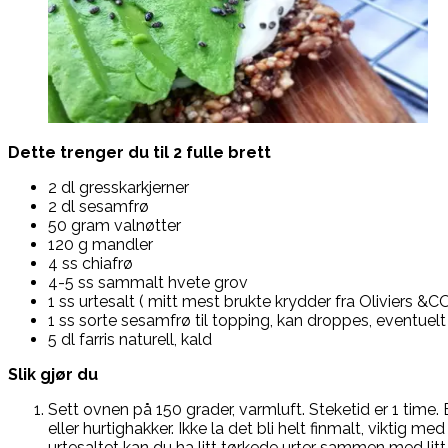
Dette trenger du til 2 fulle brett
2 dl gresskarkjerner
2 dl sesamfrø
50 gram valnøtter
120 g mandler
4 ss chiafrø
4-5 ss sammalt hvete grov
1 ss urtesalt ( mitt mest brukte krydder fra Oliviers &CO
1 ss sorte sesamfrø til topping, kan droppes, eventuelt 
5 dl farris naturell, kald
Slik gjør du
Sett ovnen på 150 grader, varmluft. Steketid er 1 time. 
eller hurtighakker. Ikke la det bli helt finmalt, viktig med
urtesaltet kan du ha litt tørkede urter sammen med li