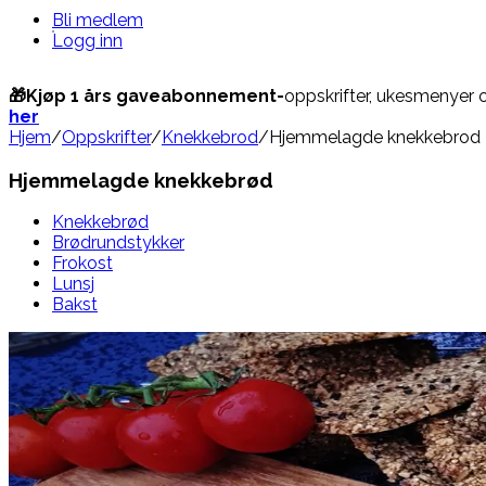
Bli medlem
Logg inn
🎁Kjøp 1 års gaveabonnement-
oppskrifter, ukesmenyer 
her
Hjem
/
Oppskrifter
/
Knekkebrod
/
Hjemmelagde knekkebrod
Hjemmelagde knekkebrød
Knekkebrød
Brødrundstykker
Frokost
Lunsj
Bakst