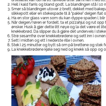
Hell i kald farris og bland godt. La blandingen stå i 10 m
Smør så blandingen utover 2 brett, dekket med bakepapi
slikkepott eller en stekespade til å "pakke" deigen flat o
Ha en stor glass vann som du kan dyppe spaden i, blir d
Når deigen/røren er fordelt, ta et pizzahjul og rut opp 
ønsker. Husk å gjør dette litt nøye og la det være et 
knekkebrød. Da slipper du å gjøre det underveis i steke
Strø sesamfrø over knekkebrødene og sett inn i ovnen
Sett i midten og ett i nederste rille i ovnen.
Stek i 25 minutter og bytt så om på brettene og stek fe
La knekkebrødene kjøle seg ned og knekk så opp og o