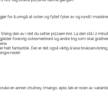
ør for å unngå at osten og fyllet fyker av og rundt i maskine
 Steng den av i det du setter pizzaen inni. La den stå i 2 min
 gjelder forøvrig ostesmørbrød og andre tng som skal gratiner
tene.
 er helt fantastisk. Der er det også viktig å lese bruksanvisning
lengre nede!
ruke en annen chutney. (mango, eple, løk er noen av varianter 