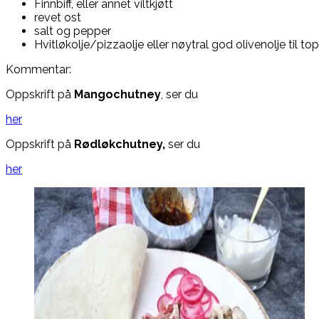
Finnbiff, eller annet viltkjøtt
revet ost
salt og pepper
Hvitløkolje/pizzaolje eller nøytral god olivenolje til to
Kommentar:
Oppskrift på
Mangochutney
, ser du
her
Oppskrift på
Rødløkchutney,
ser du
her