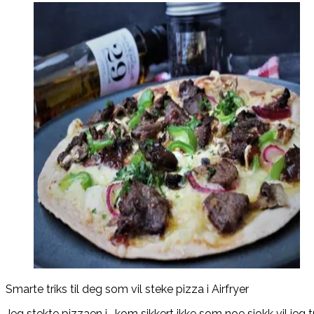
Smarte triks til deg som vil steke pizza i Airfryer
Jeg stekte pizzaen i , kom sikkert ikke som noe sjokk vil jeg 