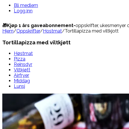
Bli medlem
Logg inn
🎁Kjøp 1 års gaveabonnement-
oppskrifter, ukesmenyer 
Hjem
/
Oppskrifter
/
Hostmat
/
Tortillapizza med viltkjott
Tortillapizza med viltkjøtt
Høstmat
Pizza
Reinsdyr
Viltkjøtt
Airfryer
Middag
Lunsj