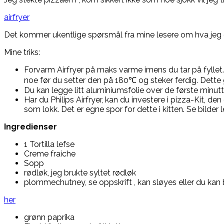
airfryer
Det kommer ukentlige spørsmål fra mine lesere om hva jeg gj
Mine triks:
Forvarm Airfryer på maks varme imens du tar på fyllet.
noe før du setter den på 180℃ og steker ferdig. Dette
Du kan legge litt aluminiumsfolie over de første minut
Har du Philips Airfryer, kan du investere i pizza-Kit, den
som lokk. Det er egne spor for dette i kitten. Se bilder 
Ingredienser
1 Tortilla lefse
Creme fraiche
Sopp
rødløk, jeg brukte syltet rødløk
plommechutney, se oppskrift , kan sløyes eller du kan b
her
grønn paprika