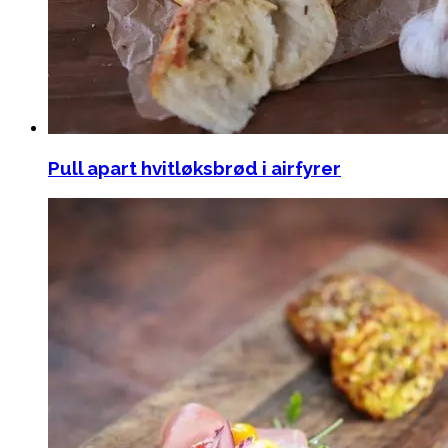
Pull apart hvitløksbrød i airfyrer