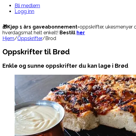
Bli medlem
Logg inn
🎁Kjøp 1 års gaveabonnement-
oppskrifter, ukesmenyer 
hverdagsmat helt enkelt!
Bestill
her
Hjem
/
Oppskrifter
/
Brod
Oppskrifter til Brød
Enkle og sunne oppskrifter du kan lage i Brød