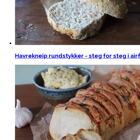
Havrekneip rundstykker - steg for steg i air