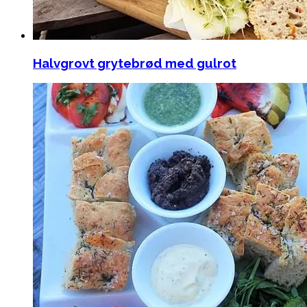
Halvgrovt grytebrød med gulrot