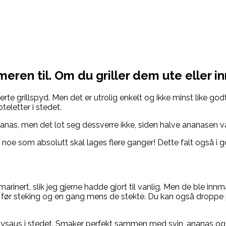
eren til. Om du griller dem ute eller inn
te grillspyd. Men det er utrolig enkelt og ikke minst like godt,
oteletter i stedet.
nanas, men det lot seg dessverre ikke, siden halve ananasen v
, noe som absolutt skal lages flere ganger! Dette falt også i
marinert, slik jeg gjerne hadde gjort til vanlig. Men de ble i
før steking og en gang mens de stekte. Du kan også droppe 
akysaus i stedet. Smaker perfekt sammen med svin, ananas og 