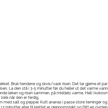
dt dekket. Bruk hendene og skvis/vask risen. Det tar gjerne et pa
en. La den stå i 3-5 minutter før du heller ut det varme vannet
 å vende løken og risen sammen, på middels varme. Hell i kokos
 lokk når den er ferdig.
 dem med salt og pepper. Kutt ananas i passe store terninger o
i 12 minutter, eller til kjøttet er gjennomstekt og fått en gy