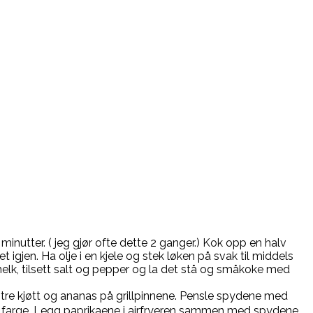
r minutter. ( jeg gjør ofte dette 2 ganger.) Kok opp en halv
 igjen. Ha olje i en kjele og stek løken på svak til middels
melk, tilsett salt og pepper og la det stå og småkoke med
g tre kjøtt og ananas på grillpinnene. Pensle spydene med
lden farge. Legg paprikaene i airfryeren sammen med spydene