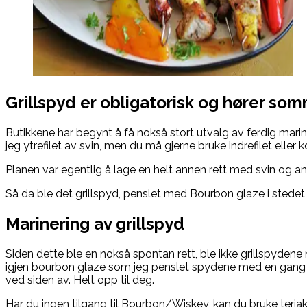
Grillspyd er obligatorisk og hører somm
Butikkene har begynt å få nokså stort utvalg av ferdig mariner
jeg ytrefilet av svin, men du må gjerne bruke indrefilet eller k
Planen var egentlig å lage en helt annen rett med svin og a
Så da ble det grillspyd, penslet med Bourbon glaze i stedet
Marinering av grillspyd
Siden dette ble en nokså spontan rett, ble ikke grillspydene 
igjen bourbon glaze som jeg penslet spydene med en gang 
ved siden av. Helt opp til deg.
Har du ingen tilgang til Bourbon/Wiskey, kan du bruke teri