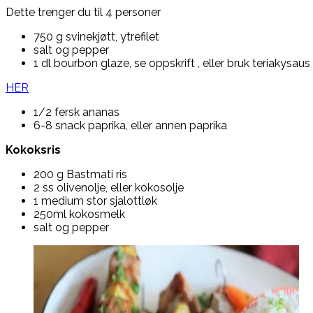
Dette trenger du til 4 personer
750 g svinekjøtt, ytrefilet
salt og pepper
1 dl bourbon glaze, se oppskrift , eller bruk teriakysaus
HER
1/2 fersk ananas
6-8 snack paprika, eller annen paprika
Kokoksris
200 g Bastmati ris
2 ss olivenolje, eller kokosolje
1 medium stor sjalottløk
250ml kokosmelk
salt og pepper