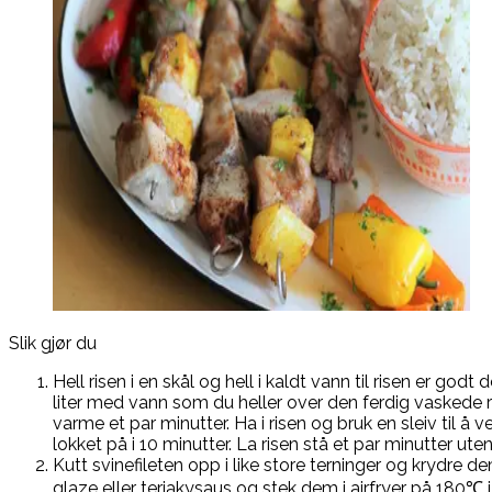
Slik gjør du
Hell risen i en skål og hell i kaldt vann til risen er go
liter med vann som du heller over den ferdig vaskede ris
varme et par minutter. Ha i risen og bruk en sleiv til
lokket på i 10 minutter. La risen stå et par minutter uten
Kutt svinefileten opp i like store terninger og krydre
glaze eller teriakysaus og stek dem i airfryer på 180℃ 