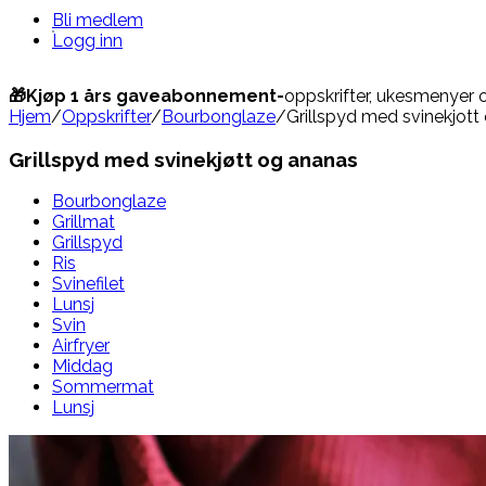
Bli medlem
Logg inn
🎁Kjøp 1 års gaveabonnement-
oppskrifter, ukesmenyer 
Hjem
/
Oppskrifter
/
Bourbonglaze
/
Grillspyd med svinekjott
Grillspyd med svinekjøtt og ananas
Bourbonglaze
Grillmat
Grillspyd
Ris
Svinefilet
Lunsj
Svin
Airfryer
Middag
Sommermat
Lunsj