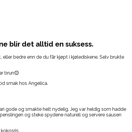
e blir det alltid en suksess.
 eller bedre enn de du får kjøpt i kjølediskene. Selv brukte
ar brun😊
 god smak hos Angelica.
nnmari gode og smakte helt nydelig. Jeg var heldig som hadde
penslingen og steke spydene naturell og servere sausen
kokosris.