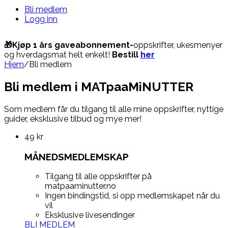
Bli medlem
Logg inn
🎁Kjøp 1 års gaveabonnement-
oppskrifter, ukesmenyer
og hverdagsmat helt enkelt!
Bestill
her
Hjem
/
Bli medlem
Bli medlem i MATpaaMiNUTTER
Som medlem får du tilgang til alle mine oppskrifter, nyttige
guider, eksklusive tilbud og mye mer!
49
kr
MÅNEDSMEDLEMSKAP
Tilgang til alle oppskrifter på
matpaaminutter.no
Ingen bindingstid, si opp medlemskapet når du
vil
Eksklusive livesendinger
BLI MEDLEM