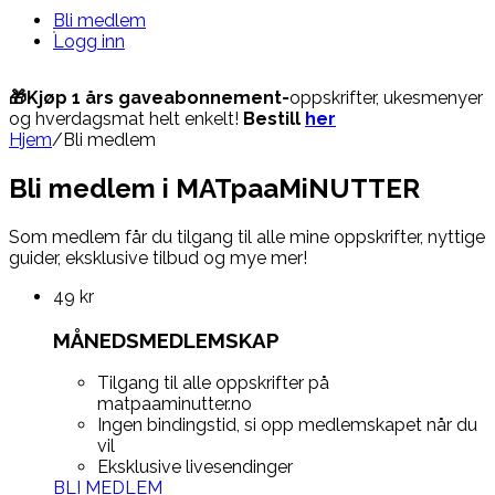
Bli medlem
Logg inn
🎁Kjøp 1 års gaveabonnement-
oppskrifter, ukesmenyer
og hverdagsmat helt enkelt!
Bestill
her
Hjem
/
Bli medlem
Bli medlem i MATpaaMiNUTTER
Som medlem får du tilgang til alle mine oppskrifter, nyttige
guider, eksklusive tilbud og mye mer!
49
kr
MÅNEDSMEDLEMSKAP
Tilgang til alle oppskrifter på
matpaaminutter.no
Ingen bindingstid, si opp medlemskapet når du
vil
Eksklusive livesendinger
BLI MEDLEM