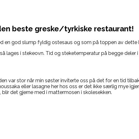
n beste greske/tyrkiske restaurant!
d en god slump fyldig ostesaus og som på toppen av dette bli
gså lages i stekeovn. Tid og steketemperatur på begge deler i
den var stor når min søster inviterte oss på det for en tid til
ssaka eller lasagne her hos oss er det ikke særlig mye igje
n, blir det gjerne med i mattermosen i skolesekken.