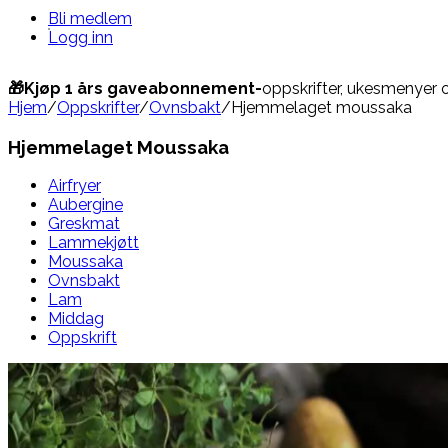
Bli medlem
Logg inn
🎁Kjøp 1 års gaveabonnement-
oppskrifter, ukesmenyer 
Hjem
/
Oppskrifter
/
Ovnsbakt
/
Hjemmelaget moussaka
Hjemmelaget Moussaka
Airfryer
Aubergine
Greskmat
Lammekjøtt
Moussaka
Ovnsbakt
Lam
Middag
Oppskrift