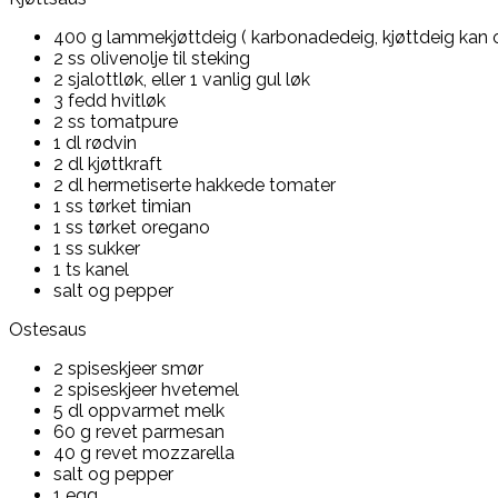
400 g lammekjøttdeig ( karbonadedeig, kjøttdeig kan 
2 ss olivenolje til steking
2 sjalottløk, eller 1 vanlig gul løk
3 fedd hvitløk
2 ss tomatpure
1 dl rødvin
2 dl kjøttkraft
2 dl hermetiserte hakkede tomater
1 ss tørket timian
1 ss tørket oregano
1 ss sukker
1 ts kanel
salt og pepper
Ostesaus
2 spiseskjeer smør
2 spiseskjeer hvetemel
5 dl oppvarmet melk
60 g revet parmesan
40 g revet mozzarella
salt og pepper
1 egg