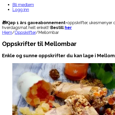
Bli medlem
Logg inn
🎁Kjøp 1 års gaveabonnement-
oppskrifter, ukesmenyer 
hverdagsmat helt enkelt!
Bestill
her
Hjem
/
Oppskrifter
/
Mellombar
Oppskrifter til Mellombar
Enkle og sunne oppskrifter du kan lage i Mello