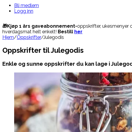
Bli medlem
Logg inn
🎁Kjøp 1 års gaveabonnement-
oppskrifter, ukesmenyer 
hverdagsmat helt enkelt!
Bestill
her
Hjem
/
Oppskrifter
/
Julegodis
Oppskrifter til Julegodis
Enkle og sunne oppskrifter du kan lage i Julego