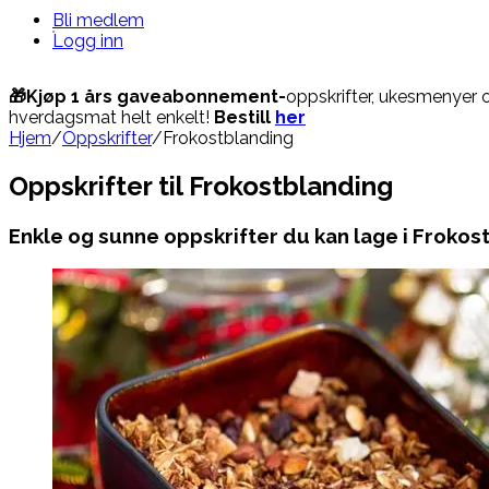
Bli medlem
Logg inn
🎁Kjøp 1 års gaveabonnement-
oppskrifter, ukesmenyer 
hverdagsmat helt enkelt!
Bestill
her
Hjem
/
Oppskrifter
/
Frokostblanding
Oppskrifter til Frokostblanding
Enkle og sunne oppskrifter du kan lage i Frokos