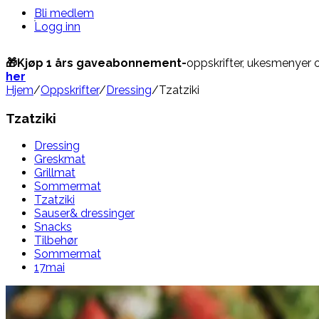
Bli medlem
Logg inn
🎁Kjøp 1 års gaveabonnement-
oppskrifter, ukesmenyer 
her
Hjem
/
Oppskrifter
/
Dressing
/
Tzatziki
Tzatziki
Dressing
Greskmat
Grillmat
Sommermat
Tzatziki
Sauser& dressinger
Snacks
Tilbehør
Sommermat
17mai