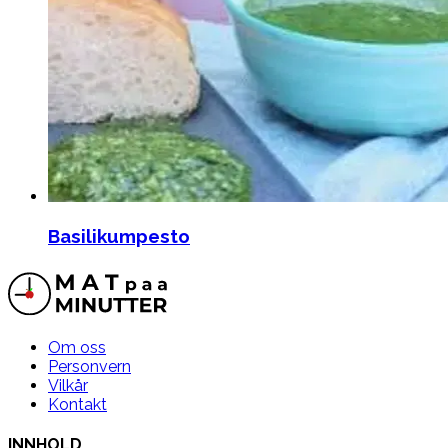
Basilikumpesto
Om oss
Personvern
Vilkår
Kontakt
INNHOLD