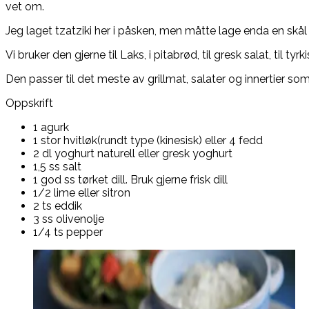
vet om.
Jeg laget tzatziki her i påsken, men måtte lage enda en skå
Vi bruker den gjerne til Laks, i pitabrød, til gresk salat, til tyrki
Den passer til det meste av grillmat, salater og innertier som
Oppskrift
1 agurk
1 stor hvitløk(rundt type (kinesisk) eller 4 fedd
2 dl yoghurt naturell eller gresk yoghurt
1,5 ss salt
1 god ss tørket dill. Bruk gjerne frisk dill
1/2 lime eller sitron
2 ts eddik
3 ss olivenolje
1/4 ts pepper