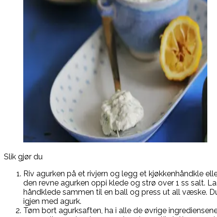
Slik gjør du
Riv agurken på et rivjern og legg et kjøkkenhåndkle elle
den revne agurken oppi klede og strø over 1 ss salt. L
håndklede sammen til en ball og press ut all væske. D
igjen med agurk.
Tøm bort agurksaften, ha i alle de øvrige ingrediense