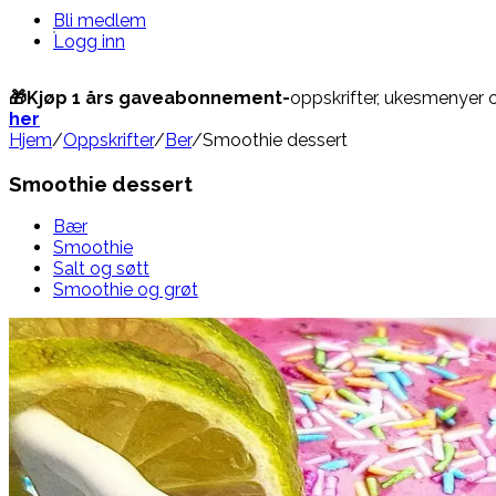
Bli medlem
Logg inn
🎁Kjøp 1 års gaveabonnement-
oppskrifter, ukesmenyer 
her
Hjem
/
Oppskrifter
/
Ber
/
Smoothie dessert
Smoothie dessert
Bær
Smoothie
Salt og søtt
Smoothie og grøt