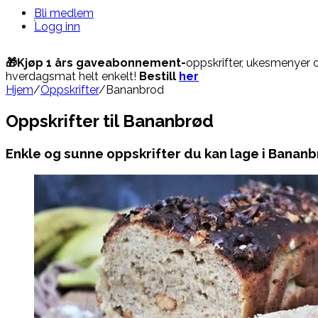
Bli medlem
Logg inn
🎁Kjøp 1 års gaveabonnement-
oppskrifter, ukesmenyer 
hverdagsmat helt enkelt!
Bestill
her
Hjem
/
Oppskrifter
/
Bananbrod
Oppskrifter til Bananbrød
Enkle og sunne oppskrifter du kan lage i Banan