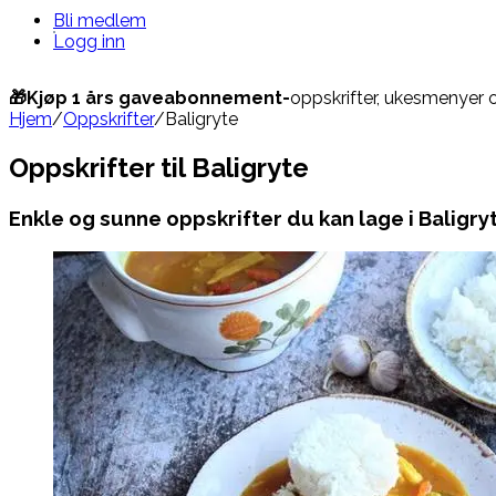
Bli medlem
Logg inn
🎁Kjøp 1 års gaveabonnement-
oppskrifter, ukesmenyer 
Hjem
/
Oppskrifter
/
Baligryte
Oppskrifter til Baligryte
Enkle og sunne oppskrifter du kan lage i Baligry