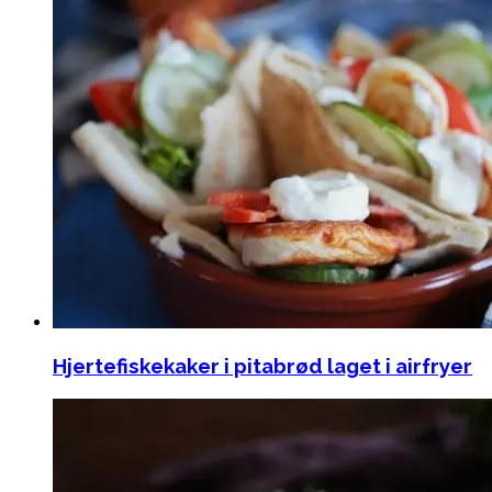
Hjertefiskekaker i pitabrød laget i airfryer