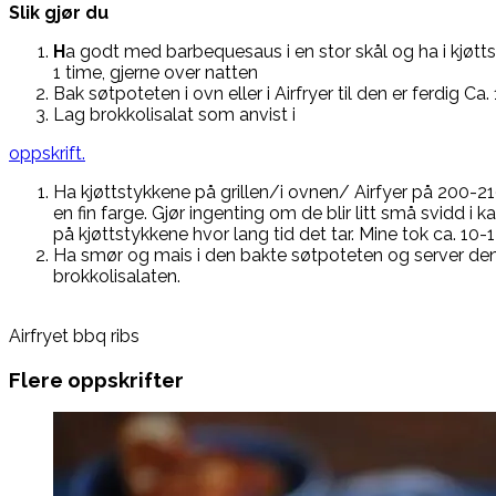
Slik gjør du
H
a godt med barbequesaus i en stor skål og ha i kjøtts
1 time, gjerne over natten
Bak søtpoteten i ovn eller i Airfryer til den er ferdig Ca. 
Lag brokkolisalat som anvist i
oppskrift.
Ha kjøttstykkene på grillen/i ovnen/ Airfyer på 200-210 
en fin farge. Gjør ingenting om de blir litt små svidd 
på kjøttstykkene hvor lang tid det tar. Mine tok ca. 10-1
Ha smør og mais i den bakte søtpoteten og server d
brokkolisalaten.
Airfryet bbq ribs
Flere oppskrifter