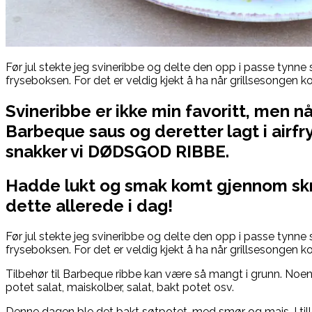
Før jul stekte jeg svineribbe og delte den opp i passe tynne s
fryseboksen. For det er veldig kjekt å ha når grillsesongen 
Svineribbe er ikke min favoritt, men nå
Barbeque saus og deretter lagt i airfrye
snakker vi DØDSGOD RIBBE.
Hadde lukt og smak komt gjennom skr
dette allerede i dag
!
Før jul stekte jeg svineribbe og delte den opp i passe tynne s
fryseboksen. For det er veldig kjekt å ha når grillsesongen 
Tilbehør til Barbeque ribbe kan være så mangt i grunn. Noen 
potet salat, maiskolber, salat, bakt potet osv.
Denne dagen ble det bakt søtpotet, med smør og mais. I till