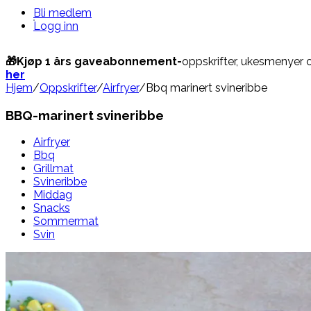
Bli medlem
Logg inn
🎁Kjøp 1 års gaveabonnement-
oppskrifter, ukesmenyer 
her
Hjem
/
Oppskrifter
/
Airfryer
/
Bbq marinert svineribbe
BBQ-marinert svineribbe
Airfryer
Bbq
Grillmat
Svineribbe
Middag
Snacks
Sommermat
Svin